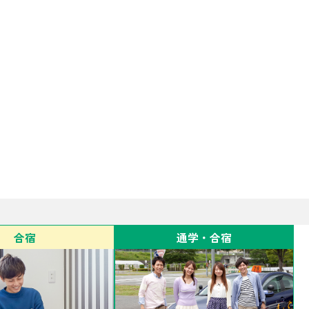
合宿
通学・合宿