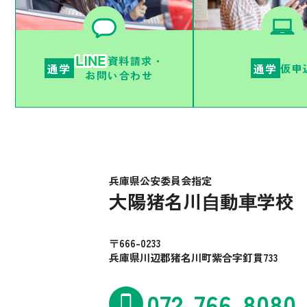
資料請求・
通学
通学
仮申
お問い合わせ
兵庫県公安委員会指定
大陽猪名川⾃動⾞学校
〒666-0233
兵庫県川辺郡猪名川町紫合字釘貫733
072-766-8080