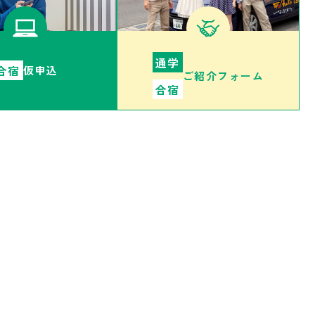
通学
合宿
仮申込
ご紹介フォーム
合宿